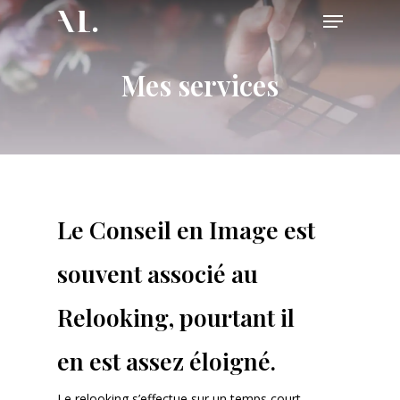
Skip
Menu
to
main
content
Mes services
Le Conseil en Image est
souvent associé au
Relooking, pourtant il
en est assez éloigné.
Le relooking s’effectue sur un temps court,