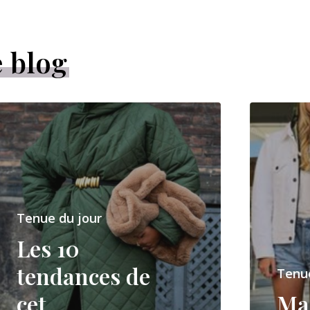
e blog
Tenue du jour
Les 10
tendances de
Tenue
cet
Ma 