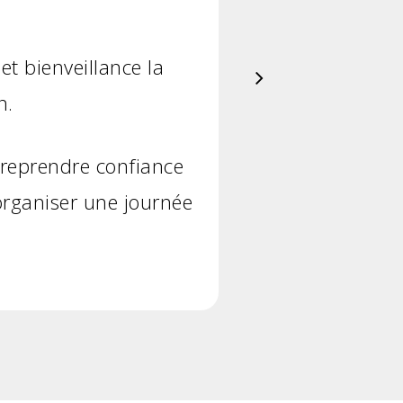
et bienveillance la
n.
reprendre confiance
 organiser une journée
3
4
5
6
7