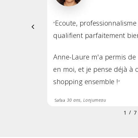
Ecoute, professionnalisme 
“
qualifient parfaitement bie
Anne-Laure m'a permis de 
en moi, et je pense déjà à
shopping ensemble !
”
30 ans, Lonjumeau
Safaa
/
1
2
7