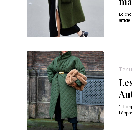
ma
Le cho
article
Tenu
Le
Au
1. L'i
Léopar