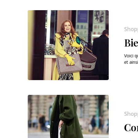
Shop
Bie
Voici 
et ains
Shop
Co