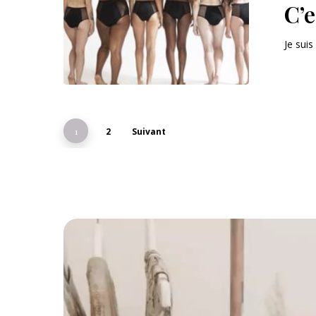
C’
Je sui
1
2
Suivant