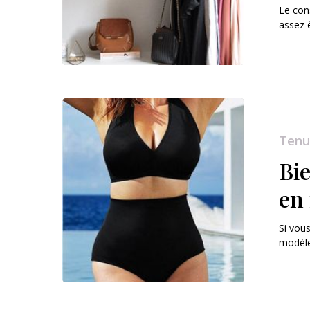
Le con
assez 
Tenu
Bie
en
Si vou
modèl