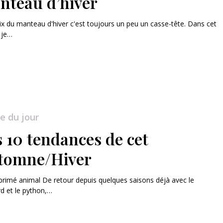
nteau d’hiver
ix du manteau d'hiver c'est toujours un peu un casse-tête. Dans cet
, je…
e du jour
s 10 tendances de cet
tomne/Hiver
mprimé animal De retour depuis quelques saisons déjà avec le
d et le python,…