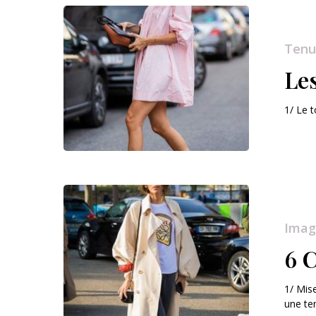
Tenu
Les
1/ Le t
Imag
6 
1/ Mis
une t