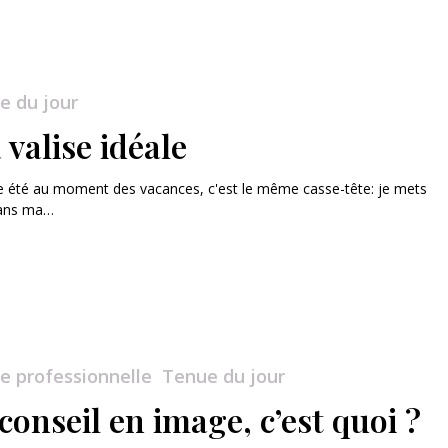
e du jour
valise idéale
 été au moment des vacances, c'est le même casse-tête: je mets
dans ma…
e professionnelle
Tenue du jour
conseil en image, c’est quoi ?