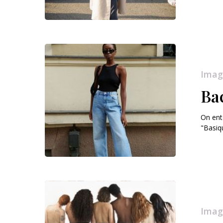
Imag
Bac
On ent
"Basiq
Imag