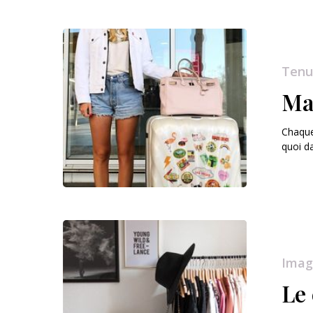
Tenu
Ma 
Chaque
quoi 
Imag
Le 