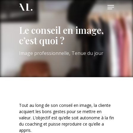
Skip
Menu
to
main
content
Le conseil en image,
c’est quoi ?
Image professionnelle
,
Tenue du jour
Tout au long de son conseil en image, la cliente
acquiert les bons gestes pour se mettre en
valeur. L’objectif est qu’elle soit autonome à la fin
du coaching et puisse reproduire ce qu’elle a
appris.